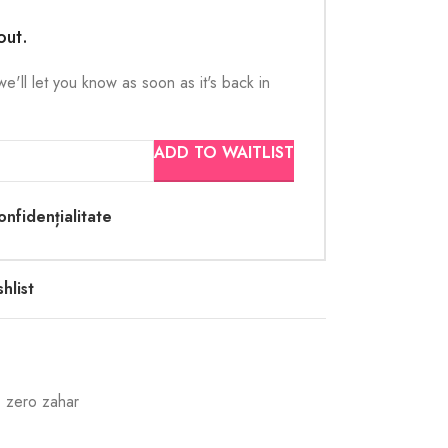
out.
e'll let you know as soon as it's back in
ADD TO WAITLIST
onfidențialitate
hlist
zero zahar