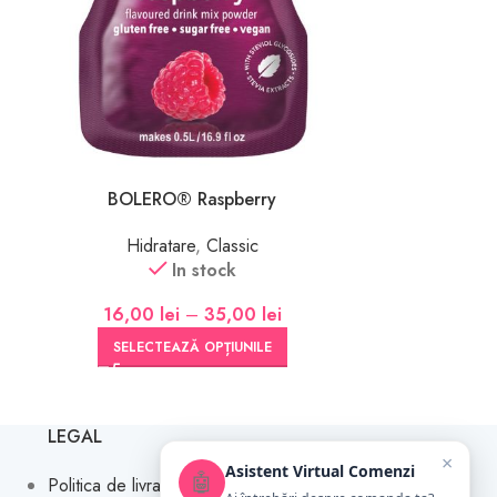
16,0
SELEC
BOLERO® Raspberry
Hidratare
,
Classic
In stock
16,00
lei
–
35,00
lei
SELECTEAZĂ OPȚIUNILE
LEGAL
×
Asistent Virtual Comenzi
🤖
Politica de livrare