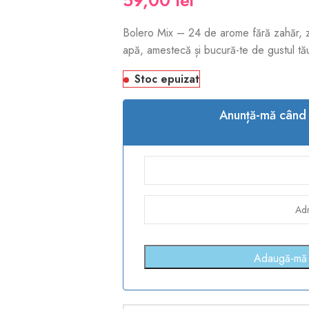
59,00
lei
Bolero Mix – 24 de arome fără zahăr, 
apă, amestecă și bucură-te de gustul tă
Stoc epuizat
Anunță-mă când p