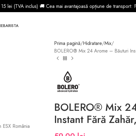
inclus) 🚚 Cea mai avantajoasă opțiune de transport: FAN Courier 
RE
BARISTA
Prima pagină
Hidratare
Mix
BOLERO® Mix 24 Arome – Băuturi Instan
BOLERO® Mix 24 
Instant Fără Zahăr
rin ESX România