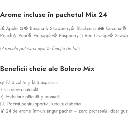
Arome incluse în pachetul Mix 24
🍎 Apple 🍌🍓 Banana & Strawberry🍇 Blackcurrant🥥 Coconut🍍
Peach🍐 Pear🍍 Pineapple🍓 Raspberry🍊 Red Orange🍓 Strawbe
(
Aromele pot varia ușor în funcție de lot.
)
Beneficii cheie ale Bolero Mix
🌿 Fără zahăr și fără aspartam
⚡ Cu stevia naturală
💧 Hidratare plăcută și aromată
🏋️‍♂️ Potrivit pentru sportivi, keto și diabetici
🍹 24 de arome într-un singur pachet – zero plictiseală, doar gus