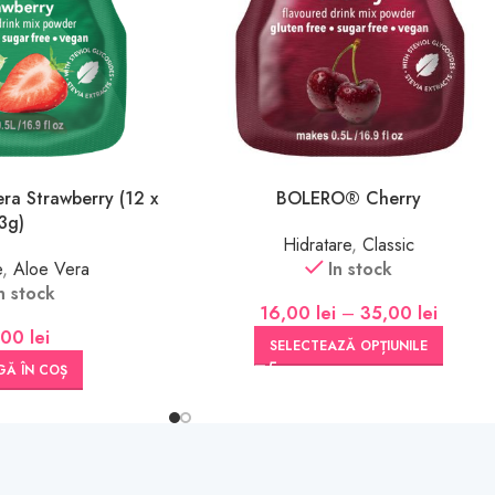
ra Strawberry (12 x
BOLERO® Cherry
3g)
Hidratare
,
Classic
e
,
Aloe Vera
In stock
n stock
16,00
lei
–
35,00
lei
,00
lei
SELECTEAZĂ OPȚIUNILE
Ă ÎN COȘ