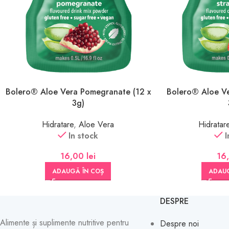
Bolero® Aloe Vera Pomegranate (12 x
Bolero® Aloe Ve
3g)
Hidratare
,
Aloe Vera
Hidratar
In stock
I
16,00
lei
16
ADAUGĂ ÎN COȘ
ADAUG
DESPRE
Alimente și suplimente nutritive pentru
Despre noi