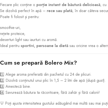
Fiecare plic conține o
porție instant de băutură delicioasă
, cu
Se dizolvă perfect în apă –
rece sau plată
, în doar câteva secu
Poate fi folosit și pentru:
smoothie-uri,
rețete proteice,
deserturi light sau iaurturi cu aromă.
Ideal pentru
sportivi, persoane la dietă
sau oricine vrea o altern
Cum se prepară Bolero Mix?
1️⃣ Alege aroma preferată din pachetul cu 24 de plicuri.
2️⃣ Dizolvă conținutul unui plic în 1,5 – 2 litri de apă (după gust).
3️⃣ Amestecă bine.
4️⃣ Savurează băutura ta răcoritoare, fără zahăr și fără calorii!
💡 Poți ajusta intensitatea gustului adăugând mai multă sau mai puț