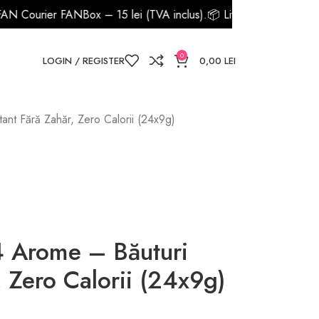
FANBox – 15 lei (TVA inclus).
📦 Livrarea prin Sameday la EASYBOX 
0
LOGIN / REGISTER
0,00
LEI
t Fără Zahăr, Zero Calorii (24x9g)
Arome – Băuturi
, Zero Calorii (24x9g)