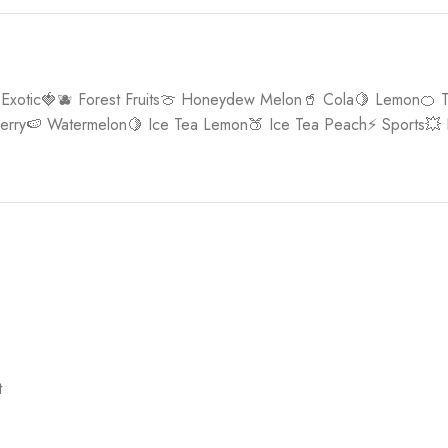
 Exotic🍓🫐 Forest Fruits🍈 Honeydew Melon🥤 Cola🍋 Lemon🍊 
rry🍉 Watermelon🍋 Ice Tea Lemon🍑 Ice Tea Peach⚡ Sports💥 
t