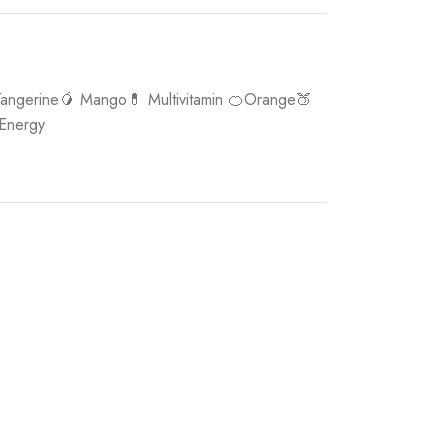
Tangerine🥭 Mango💊 Multivitamin 🍊Orange🍑
Energy