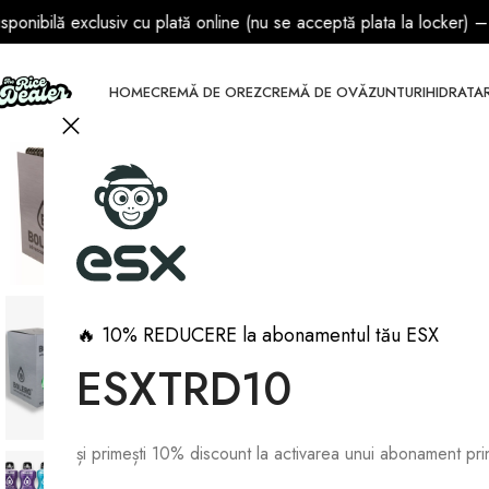
siv cu plată online (nu se acceptă plata la locker) – 15 lei (TVA 
HOME
CREMĂ DE OREZ
CREMĂ DE OVĂZ
UNTURI
HIDRATA
🔥 10% REDUCERE la abonamentul tău ESX
ESXTRD10
și primești 10% discount la activarea unui abonament p