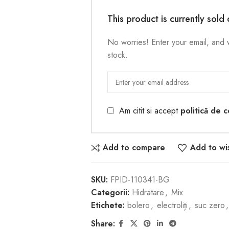
This product is currently sold 
No worries! Enter your email, and w
stock.
Am citit si accept
politică de c
Add to compare
Add to wis
SKU:
FPID-110341-BG
Categorii:
Hidratare
,
Mix
Etichete:
bolero
,
electroliți
,
suc zero
,
Share: