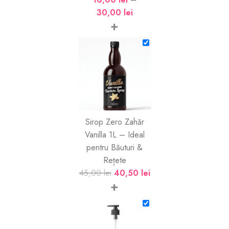
30,00
lei
+
Sirop Zero Zahăr
Vanilla 1L – Ideal
pentru Băuturi &
Rețete
45,00
lei
40,50
lei
+