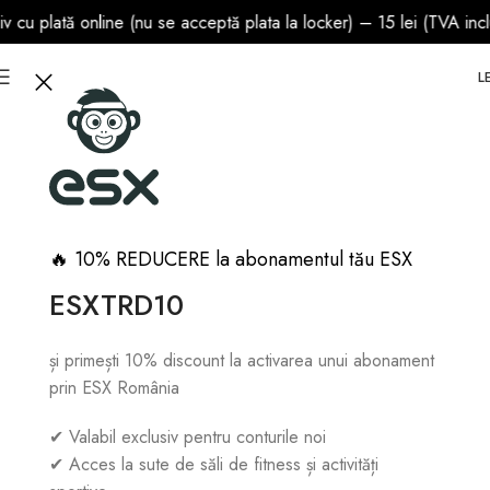
plată online (nu se acceptă plata la locker) – 15 lei (TVA inclus
0
MENU
0,00
LE
🔥 10% REDUCERE la abonamentul tău ESX
ESXTRD10
și primești 10% discount la activarea unui abonament
prin ESX România
✔ Valabil exclusiv pentru conturile noi
✔ Acces la sute de săli de fitness și activități