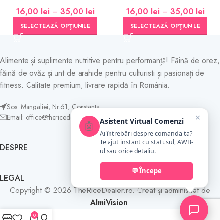
16,00
lei
–
35,00
lei
16,00
lei
–
35,00
lei
SELECTEAZĂ OPȚIUNILE
SELECTEAZĂ OPȚIUNILE
Alimente și suplimente nutritive pentru performanță! Făină de orez,
făină de ovăz și unt de arahide pentru culturisti și pasionați de
fitness. Calitate premium, livrare rapidă în România.
Sos. Mangaliei, Nr.61, Constanta
×
Email: office@thericedealer.ro
Asistent Virtual Comenzi
🤖
Ai întrebări despre comanda ta?
Te ajut instant cu statusul, AWB-
DESPRE
ul sau orice detaliu.
💬 Începe
LEGAL
Copyright © 2026 TheRiceDealer.ro. Creat și administrat de
AlmiVision
.
0