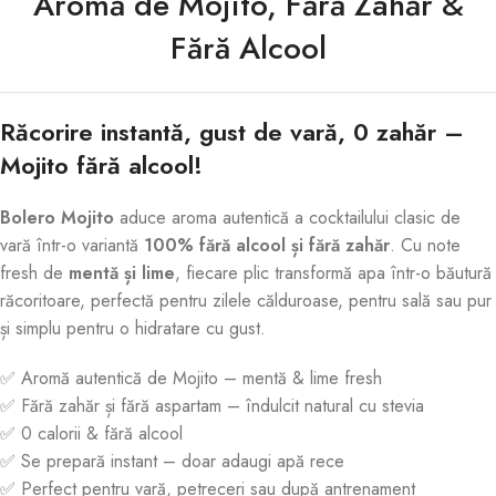
Aromă de Mojito, Fără Zahăr &
Fără Alcool
Răcorire instantă, gust de vară, 0 zahăr –
Mojito fără alcool!
Bolero Mojito
aduce aroma autentică a cocktailului clasic de
vară într-o variantă
100% fără alcool și fără zahăr
. Cu note
fresh de
mentă și lime
, fiecare plic transformă apa într-o băutură
răcoritoare, perfectă pentru zilele călduroase, pentru sală sau pur
și simplu pentru o hidratare cu gust.
✅ Aromă autentică de Mojito – mentă & lime fresh
✅ Fără zahăr și fără aspartam – îndulcit natural cu stevia
✅ 0 calorii & fără alcool
✅ Se prepară instant – doar adaugi apă rece
✅ Perfect pentru vară, petreceri sau după antrenament