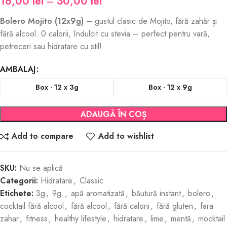
16,00
lei
–
30,00
lei
Bolero Mojito (12x9g)
– gustul clasic de Mojito, fără zahăr și
fără alcool. 0 calorii, îndulcit cu stevia – perfect pentru vară,
petreceri sau hidratare cu stil!
AMBALAJ
Box - 12 x 3g
Box - 12 x 9g
ADAUGĂ ÎN COȘ
Add to compare
Add to wishlist
SKU:
Nu se aplică
Categorii:
Hidratare
,
Classic
Etichete:
3g
,
9g.
,
apă aromatizată
,
băutură instant
,
bolero
,
cocktail fără alcool
,
fără alcool
,
fără calorii
,
fără gluten
,
fara
zahar
,
fitness
,
healthy lifestyle
,
hidratare
,
lime
,
mentă
,
mocktail