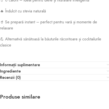
💧 0 calorii – ideal pentru diete și hidratare inteligentă
🔥 Îndulcit cu stevia naturală
🥤 Se prepară instant – perfect pentru vară și momente de
relaxare
💪 Alternativă sănătoasă la băuturile răcoritoare și cocktailurile
clasice
Informații suplimentare
Ingrediente
Recenzii (0)
Produse similare