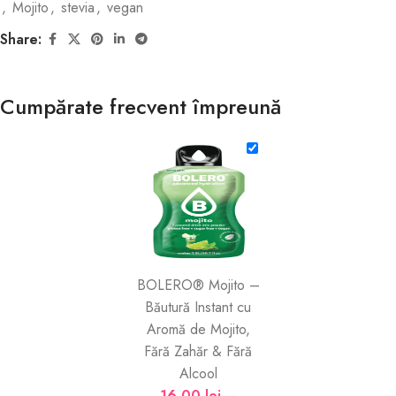
,
Mojito
,
stevia
,
vegan
Share:
Cumpărate frecvent împreună
BOLERO® Mojito –
Băutură Instant cu
Aromă de Mojito,
Fără Zahăr & Fără
Alcool
16,00
lei
–