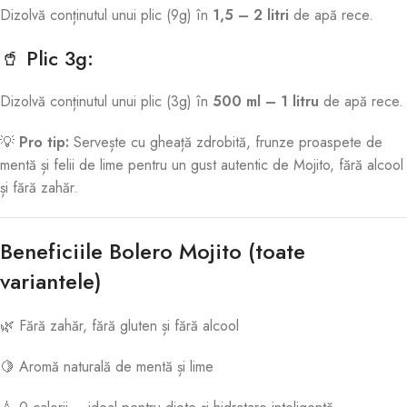
Dizolvă conținutul unui plic (9g) în
1,5 – 2 litri
de apă rece.
🥤 Plic 3g:
Dizolvă conținutul unui plic (3g) în
500 ml – 1 litru
de apă rece.
💡
Pro tip:
Servește cu gheață zdrobită, frunze proaspete de
mentă și felii de lime pentru un gust autentic de Mojito, fără alcool
și fără zahăr.
Beneficiile Bolero Mojito (toate
variantele)
🌿 Fără zahăr, fără gluten și fără alcool
🍋 Aromă naturală de mentă și lime